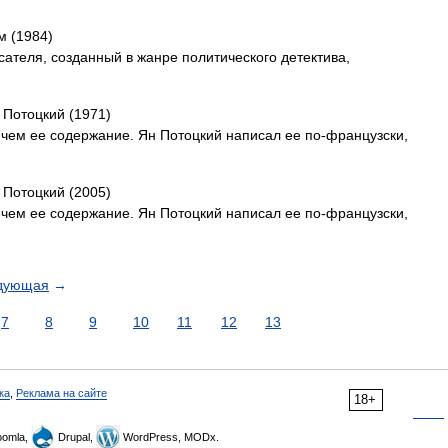
м (1984)
ателя, созданный в жанре политического детектива,
 Потоцкий (1971)
, чем ее содержание. Ян Потоцкий написал ее по-французски,
 Потоцкий (2005)
, чем ее содержание. Ян Потоцкий написал ее по-французски,
дующая
→
7
8
9
10
11
12
13
ка
,
Реклама на сайте
18+
omla,
Drupal,
WordPress, MODx.