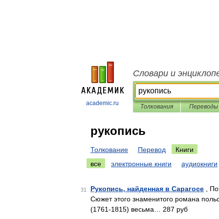
Словари и энциклоп
academic.ru
Толкования
Переводы
рукопись
Толкование
Перевод
Книги
все
электронные книги
аудиокниги
Рукопись, найденная в Сарагосе
, По
31
Сюжет этого знаменитого романа поль
(1761-1815) весьма… 287 руб