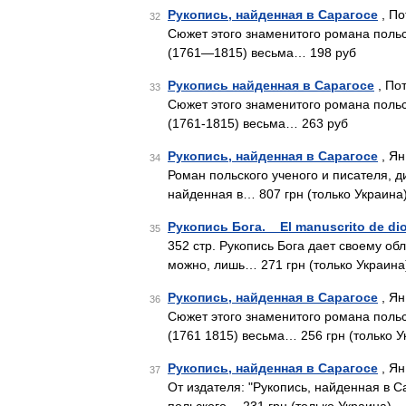
Рукопись, найденная в Сарагосе
, По
32
Сюжет этого знаменитого романа поль
(1761—1815) весьма… 198 руб
Рукопись найденная в Сарагосе
, Пот
33
Сюжет этого знаменитого романа поль
(1761-1815) весьма… 263 руб
Рукопись, найденная в Сарагосе
, Ян
34
Роман польского ученого и писателя, д
найденная в… 807 грн (только Украина
Рукопись Бога. _ El manuscrito de dio
35
352 стр. Рукопись Бога дает своему об
можно, лишь… 271 грн (только Украина
Рукопись, найденная в Сарагосе
, Ян
36
Сюжет этого знаменитого романа поль
(1761 1815) весьма… 256 грн (только У
Рукопись, найденная в Сарагосе
, Ян
37
От издателя: "Рукопись, найденная в 