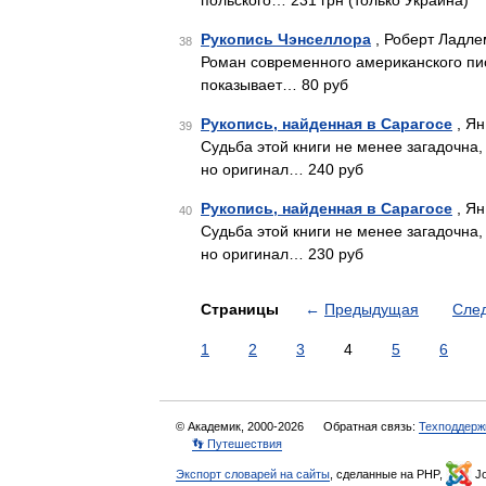
польского… 231 грн (только Украина)
Рукопись Чэнселлора
, Роберт Ладле
38
Роман современного американского пис
показывает… 80 руб
Рукопись, найденная в Сарагосе
, Ян
39
Судьба этой книги не менее загадочна
но оригинал… 240 руб
Рукопись, найденная в Сарагосе
, Ян
40
Судьба этой книги не менее загадочна
но оригинал… 230 руб
Страницы
←
Предыдущая
Сле
1
2
3
4
5
6
© Академик, 2000-2026
Обратная связь:
Техподдерж
👣 Путешествия
Экспорт словарей на сайты
, сделанные на PHP,
Jo